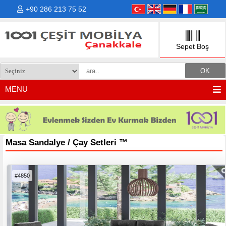
+90 286 213 75 52
Sepet Boş
MENU
Masa Sandalye / Çay Setleri
™
#4850