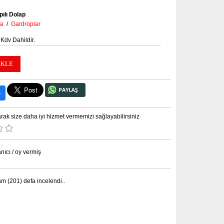
pılı Dolap
ya
/
Gardroplar
 Kdv Dahildir.
ş
rak size daha iyi hizmet vermemizi sağlayabilirsiniz
nıcı / oy vermiş
am (201) defa incelendi
..