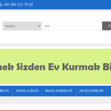
+90 286 213 75 52
BILYA
YATAK & BAZA
MASA SANDALYE
AKSESUARLAR