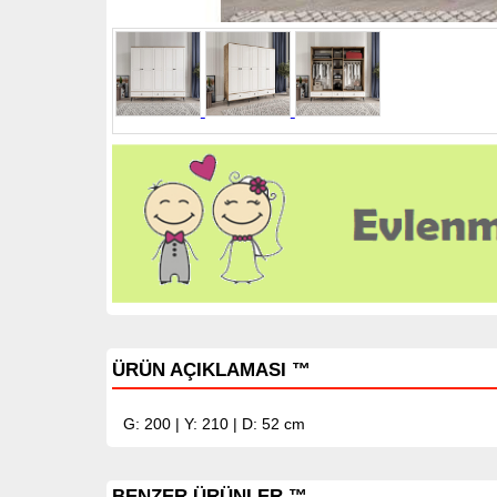
ÜRÜN AÇIKLAMASI ™
G: 200 | Y: 210 | D: 52 cm
BENZER ÜRÜNLER ™