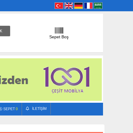
Sepet Boş
İLETİŞİM
Ⓢ SEPET
0