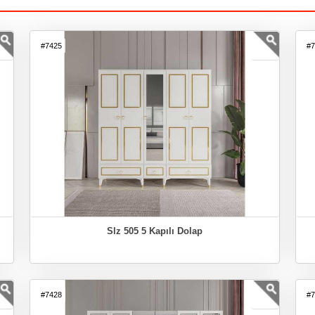
#7425
#
Slz 505 5 Kapılı Dolap
#7428
#